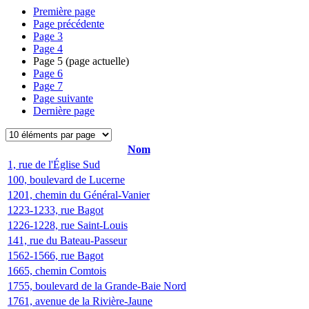
Première page
Page précédente
Page
3
Page
4
Page
5
(page actuelle)
Page
6
Page
7
Page suivante
Dernière page
Nom
1, rue de l'Église Sud
100, boulevard de Lucerne
1201, chemin du Général-Vanier
1223-1233, rue Bagot
1226-1228, rue Saint-Louis
141, rue du Bateau-Passeur
1562-1566, rue Bagot
1665, chemin Comtois
1755, boulevard de la Grande-Baie Nord
1761, avenue de la Rivière-Jaune