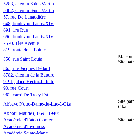
5283, chemin Saint-Martin
5382, chemin Saint-Martin
57, rue De Lanaudière
648, boulevard Louis-XIV
691, 1re Rue
696, boulevard Louis-XIV
7570, 1ère Avenue
819, route de la Pointe
Maison 
850, rue Saint-Louis
Site pat
863, rue Jacques-Bédard
8782, chemin de la Batture
9191, place Hector-Laferté
93, rue Court
962, carré De Tracy Est
Site pa
Abbaye Notre-Dame-du-Lac-à-Oka
Oka
Abbott, Maude (1869 - 1940)
Académie d'Eaton Corner
Site pat
Académie d'Inverness
Académie Sainte-Marie