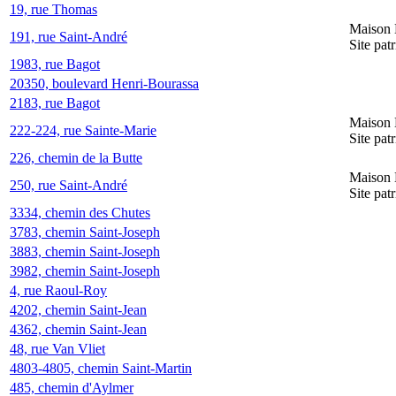
19, rue Thomas
Maison 
191, rue Saint-André
Site pat
1983, rue Bagot
20350, boulevard Henri-Bourassa
2183, rue Bagot
Maison 
222-224, rue Sainte-Marie
Site pat
226, chemin de la Butte
Maison 
250, rue Saint-André
Site pat
3334, chemin des Chutes
3783, chemin Saint-Joseph
3883, chemin Saint-Joseph
3982, chemin Saint-Joseph
4, rue Raoul-Roy
4202, chemin Saint-Jean
4362, chemin Saint-Jean
48, rue Van Vliet
4803-4805, chemin Saint-Martin
485, chemin d'Aylmer