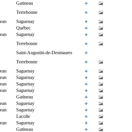
Gatineau
Terrebonne
Jean
Saguenay
Québec
Jean
Saguenay
Terrebonne
Saint-Augustin-de-Desmaures
Terrebonne
Jean
Saguenay
Jean
Saguenay
Jean
Saguenay
Jean
Saguenay
Gatineau
Jean
Saguenay
Jean
Saguenay
Lacolle
Jean
Saguenay
Gatineau