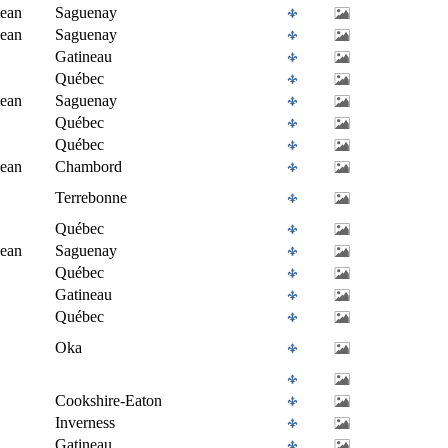
Jean
Saguenay
Jean
Saguenay
Gatineau
Québec
Jean
Saguenay
Québec
Québec
Jean
Chambord
Terrebonne
Québec
Jean
Saguenay
Québec
Gatineau
Québec
Oka
Cookshire-Eaton
Inverness
Gatineau