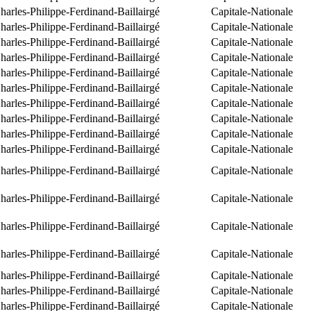
arles-Philippe-Ferdinand-Baillairgé
Capitale-Nationale
arles-Philippe-Ferdinand-Baillairgé
Capitale-Nationale
arles-Philippe-Ferdinand-Baillairgé
Capitale-Nationale
arles-Philippe-Ferdinand-Baillairgé
Capitale-Nationale
arles-Philippe-Ferdinand-Baillairgé
Capitale-Nationale
arles-Philippe-Ferdinand-Baillairgé
Capitale-Nationale
arles-Philippe-Ferdinand-Baillairgé
Capitale-Nationale
arles-Philippe-Ferdinand-Baillairgé
Capitale-Nationale
arles-Philippe-Ferdinand-Baillairgé
Capitale-Nationale
arles-Philippe-Ferdinand-Baillairgé
Capitale-Nationale
arles-Philippe-Ferdinand-Baillairgé
Capitale-Nationale
arles-Philippe-Ferdinand-Baillairgé
Capitale-Nationale
arles-Philippe-Ferdinand-Baillairgé
Capitale-Nationale
arles-Philippe-Ferdinand-Baillairgé
Capitale-Nationale
arles-Philippe-Ferdinand-Baillairgé
Capitale-Nationale
arles-Philippe-Ferdinand-Baillairgé
Capitale-Nationale
arles-Philippe-Ferdinand-Baillairgé
Capitale-Nationale