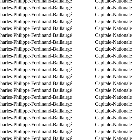
arles-Philippe-Ferdinand-Baillairgé
Capitale-Nationale
arles-Philippe-Ferdinand-Baillairgé
Capitale-Nationale
arles-Philippe-Ferdinand-Baillairgé
Capitale-Nationale
arles-Philippe-Ferdinand-Baillairgé
Capitale-Nationale
arles-Philippe-Ferdinand-Baillairgé
Capitale-Nationale
arles-Philippe-Ferdinand-Baillairgé
Capitale-Nationale
arles-Philippe-Ferdinand-Baillairgé
Capitale-Nationale
arles-Philippe-Ferdinand-Baillairgé
Capitale-Nationale
arles-Philippe-Ferdinand-Baillairgé
Capitale-Nationale
arles-Philippe-Ferdinand-Baillairgé
Capitale-Nationale
arles-Philippe-Ferdinand-Baillairgé
Capitale-Nationale
arles-Philippe-Ferdinand-Baillairgé
Capitale-Nationale
arles-Philippe-Ferdinand-Baillairgé
Capitale-Nationale
arles-Philippe-Ferdinand-Baillairgé
Capitale-Nationale
arles-Philippe-Ferdinand-Baillairgé
Capitale-Nationale
arles-Philippe-Ferdinand-Baillairgé
Capitale-Nationale
arles-Philippe-Ferdinand-Baillairgé
Capitale-Nationale
arles-Philippe-Ferdinand-Baillairgé
Capitale-Nationale
arles-Philippe-Ferdinand-Baillairgé
Capitale-Nationale
arles-Philippe-Ferdinand-Baillairgé
Capitale-Nationale
arles-Philippe-Ferdinand-Baillairgé
Capitale-Nationale