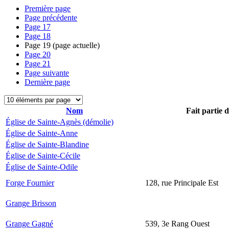
Première page
Page précédente
Page
17
Page
18
Page
19
(page actuelle)
Page
20
Page
21
Page suivante
Dernière page
Nom
Fait partie 
Église de Sainte-Agnès (démolie)
Église de Sainte-Anne
Église de Sainte-Blandine
Église de Sainte-Cécile
Église de Sainte-Odile
Forge Fournier
128, rue Principale Est
Grange Brisson
Grange Gagné
539, 3e Rang Ouest