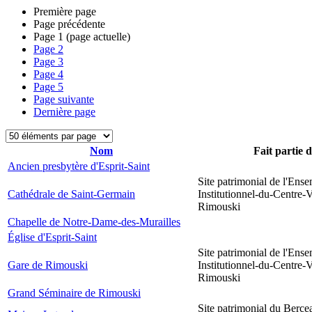
Première page
Page précédente
Page
1
(page actuelle)
Page
2
Page
3
Page
4
Page
5
Page suivante
Dernière page
Nom
Fait partie 
Ancien presbytère d'Esprit-Saint
Site patrimonial de l'Ens
Cathédrale de Saint-Germain
Institutionnel-du-Centre-V
Rimouski
Chapelle de Notre-Dame-des-Murailles
Église d'Esprit-Saint
Site patrimonial de l'Ens
Gare de Rimouski
Institutionnel-du-Centre-V
Rimouski
Grand Séminaire de Rimouski
Site patrimonial du Berce