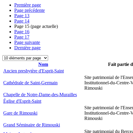
Première page
Page précédente
Page
13
Page
14
Page
15
(page actuelle)
Page
16
Page
17
Page suivante
Dernière page
Nom
Fait partie 
Ancien presbytère d'Esprit-Saint
Site patrimonial de l'Ens
Cathédrale de Saint-Germain
Institutionnel-du-Centre-V
Rimouski
Chapelle de Notre-Dame-des-Murailles
Église d'Esprit-Saint
Site patrimonial de l'Ens
Gare de Rimouski
Institutionnel-du-Centre-V
Rimouski
Grand Séminaire de Rimouski
Site patrimonial du Berce