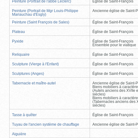
Peinture (Portrait de l'abbé Leclerc)
Église de Saint-François
Peinture (Portrait de Mgr Louis-Philippe
Ancienne église de Saint-P
Mariauchau d'Esgly)
Peinture (Saint François de Sales)
Église de Saint-François
Plateau
Église de Saint-François
Pyxide
Église de Saint-François
Ensemble pour le viatique
Reliquaire
Église de Saint-François
Sculpture (Vierge à l'Enfant)
Église de Saint-François
Sculptures (Anges)
Église de Saint-François
Tabernacle et maître-autel
Ancienne église de Saint-P
Biens mobiliers à caractère
(Autels anciens des XVIIe e
siècles)
Biens mobiliers à caractère
(Tabernacles anciens des X
siècles)
Tasse à quêter
Église de Saint-François
Tuyau de l'ancien système de chauffage
Ancienne église de Saint-P
Aiguière