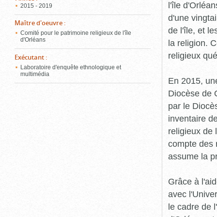
l'île d'Orléa
2015 - 2019
d'une vingta
Maître d'oeuvre
:
de l'île, et 
Comité pour le patrimoine religieux de l'île
d'Orléans
la religion.
religieux qu
Exécutant
:
Laboratoire d'enquête ethnologique et
multimédia
En 2015, une
Diocèse de Q
par le Diocès
inventaire d
religieux de 
compte des r
assume la p
Grâce à l'ai
avec l'Unive
le cadre de 