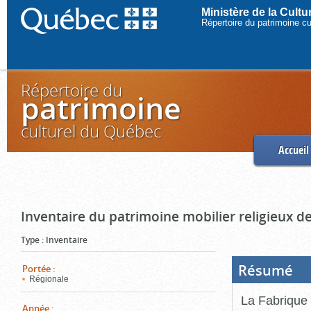
Ministère de la Cult
Répertoire du patrimoine c
Répertoire du
patrimoine
culturel du Québec
Accueil
Inventaire du patrimoine mobilier religieux de
Type
:
Inventaire
Résumé
(Boi
Portée
:
ouve
Régionale
cliq
pou
La Fabrique 
ferm
Année
: