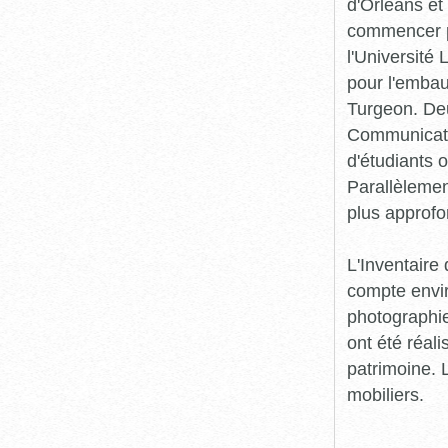
d'Orléans et
commencer pr
l'Université
pour l'embau
Turgeon. Deu
Communicatio
d'étudiants o
Parallèlement
plus approfo
L'Inventaire 
compte envir
photographie
ont été réali
patrimoine. L
mobiliers.