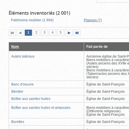
Éléments inventoriés (2 001)
Patrimoine mobilier (1 994)
Plaques (7)
Page
(page
Page
Page
Page
Page
1
Première
2
Page
3
4
5
Page
Dernière
actuelle)
page
précédente
suivante
page
Nom
Fait partie de
Autels latéraux
Ancienne église de Saint-P
Biens mobiliers à caractère
(Autels anciens des XVIIe e
siècles)
Biens mobiliers à caractère
(Tabernacles anciens des X
siècles)
Banc d'oeuvre
Église de Saint-François
Bénitier
Église de Saint-François
Boîtier aux saintes huiles
Église de Saint-François
Boîtier aux saintes huiles et ampoules
Biens mobiliers à caractère
(Orfèvrerie religieuse)
Église de Saint-François
Burettes
Église de Saint-François