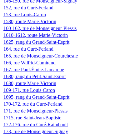
146-150, rue de Monseigneur-Signay
152, rue du Curé-Ferland
153, rue Louis-Caron
1580, route Marie-Victorin
160-162, rue de Monseigneur-Plessis
1610-1612, route Marie-Victorin
1625, rang du Grand-Saint-Esprit
164, rue du Curé-Ferland
165, rue de Monseigneur-Courchesne
166, rue Wilfrid-Camirand
167, rue Paul-Émile-Lamarche
1680, rang du Petit-Saint-Esprit
1680, route Marie-Victorin
169-171, rue Louis-Caron
1695, rang du Grand-Saint-Esprit
170-172, rue du Curé-Ferland
171, rue de Monseigneur-Plessis
1715, rue Saint-Jean-Baptiste
172-176, rue du Curé-Raimbault
173, rue de Monseigneur-Signay