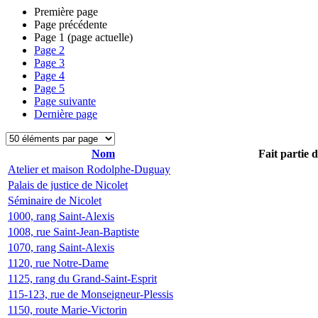
Première page
Page précédente
Page
1
(page actuelle)
Page
2
Page
3
Page
4
Page
5
Page suivante
Dernière page
Nom
Fait partie 
Atelier et maison Rodolphe-Duguay
Palais de justice de Nicolet
Séminaire de Nicolet
1000, rang Saint-Alexis
1008, rue Saint-Jean-Baptiste
1070, rang Saint-Alexis
1120, rue Notre-Dame
1125, rang du Grand-Saint-Esprit
115-123, rue de Monseigneur-Plessis
1150, route Marie-Victorin