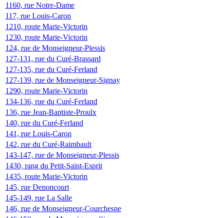
1160, rue Notre-Dame
117, rue Louis-Caron
1210, route Marie-Victorin
1230, route Marie-Victorin
124, rue de Monseigneur-Plessis
127-131, rue du Curé-Brassard
127-135, rue du Curé-Ferland
127-139, rue de Monseigneur-Signay
1290, route Marie-Victorin
134-136, rue du Curé-Ferland
136, rue Jean-Baptiste-Proulx
140, rue du Curé-Ferland
141, rue Louis-Caron
142, rue du Curé-Raimbault
143-147, rue de Monseigneur-Plessis
1430, rang du Petit-Saint-Esprit
1435, route Marie-Victorin
145, rue Denoncourt
145-149, rue La Salle
146, rue de Monseigneur-Courchesne