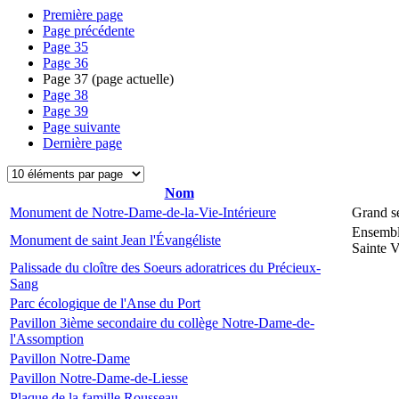
Première page
Page précédente
Page
35
Page
36
Page
37
(page actuelle)
Page
38
Page
39
Page suivante
Dernière page
Nom
Monument de Notre-Dame-de-la-Vie-Intérieure
Grand s
Ensembl
Monument de saint Jean l'Évangéliste
Sainte V
Palissade du cloître des Soeurs adoratrices du Précieux-
Sang
Parc écologique de l'Anse du Port
Pavillon 3ième secondaire du collège Notre-Dame-de-
l'Assomption
Pavillon Notre-Dame
Pavillon Notre-Dame-de-Liesse
Plaque de la famille Rousseau