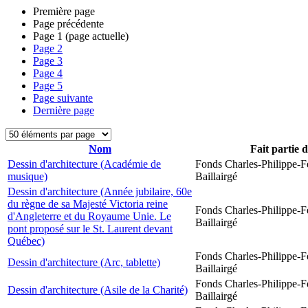
Première page
Page précédente
Page
1
(page actuelle)
Page
2
Page
3
Page
4
Page
5
Page suivante
Dernière page
Nom
Fait partie 
Dessin d'architecture (Académie de
Fonds Charles-Philippe-F
musique)
Baillairgé
Dessin d'architecture (Année jubilaire, 60e
du règne de sa Majesté Victoria reine
Fonds Charles-Philippe-F
d'Angleterre et du Royaume Unie. Le
Baillairgé
pont proposé sur le St. Laurent devant
Québec)
Fonds Charles-Philippe-F
Dessin d'architecture (Arc, tablette)
Baillairgé
Fonds Charles-Philippe-F
Dessin d'architecture (Asile de la Charité)
Baillairgé