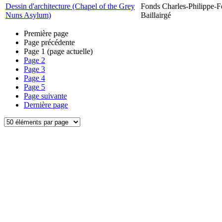
Dessin d'architecture (Chapel of the Grey
Fonds Charles-Philippe-F
Nuns Asylum)
Baillairgé
Première page
Page précédente
Page
1
(page actuelle)
Page
2
Page
3
Page
4
Page
5
Page suivante
Dernière page