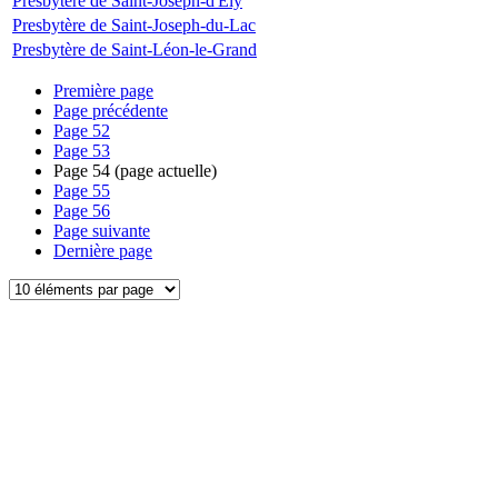
Presbytère de Saint-Joseph-d'Ely
Presbytère de Saint-Joseph-du-Lac
Presbytère de Saint-Léon-le-Grand
Première page
Page précédente
Page
52
Page
53
Page
54
(page actuelle)
Page
55
Page
56
Page suivante
Dernière page