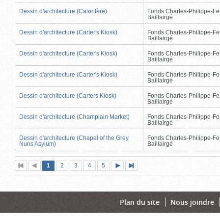
Dessin d'architecture (Calorifère)
Fonds Charles-Philippe-Fe
Baillairgé
Dessin d'architecture (Carter's Kiosk)
Fonds Charles-Philippe-Fe
Baillairgé
Dessin d'architecture (Carter's Kiosk)
Fonds Charles-Philippe-Fe
Baillairgé
Dessin d'architecture (Carter's Kiosk)
Fonds Charles-Philippe-Fe
Baillairgé
Dessin d'architecture (Carters Kiosk)
Fonds Charles-Philippe-Fe
Baillairgé
Dessin d'architecture (Champlain Market)
Fonds Charles-Philippe-Fe
Baillairgé
Dessin d'architecture (Chapel of the Grey
Fonds Charles-Philippe-Fe
Nuns Asylum)
Baillairgé
Page
(page
Page
Page
Page
Page
1
Première
2
Page
3
4
5
Page
Dernière
actuelle)
page
précédente
suivante
page
Plan du site
Nous joindre