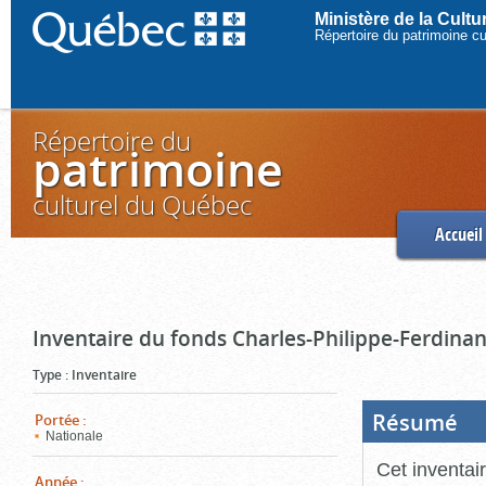
Ministère de la Cult
Répertoire du patrimoine c
Répertoire du
patrimoine
culturel du Québec
Accueil
Inventaire du fonds Charles-Philippe-Ferdinan
Type
:
Inventaire
Résumé
(Boi
Portée
:
ouve
Nationale
cliq
pou
Cet inventai
ferm
Année
: