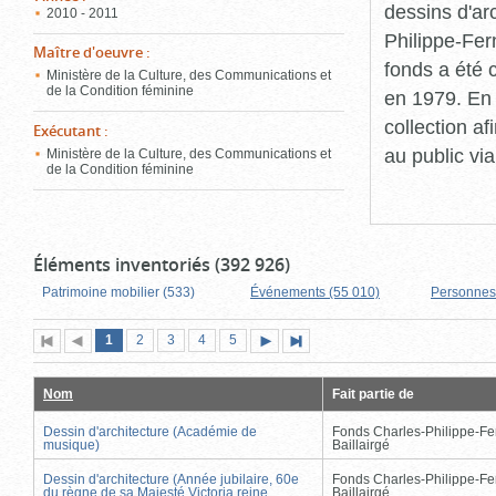
dessins d'ar
2010 - 2011
Philippe-Fer
Maître d'oeuvre
:
fonds a été c
Ministère de la Culture, des Communications et
de la Condition féminine
en 1979. En 
collection a
Exécutant
:
au public vi
Ministère de la Culture, des Communications et
de la Condition féminine
Éléments inventoriés (392 926)
Patrimoine mobilier (533)
Événements (55 010)
Personnes
Page
(page
Page
Page
Page
Page
1
Première
2
Page
3
4
5
Page
Dernière
actuelle)
page
précédente
suivante
page
Nom
Fait partie de
Dessin d'architecture (Académie de
Fonds Charles-Philippe-Fe
musique)
Baillairgé
Dessin d'architecture (Année jubilaire, 60e
Fonds Charles-Philippe-Fe
du règne de sa Majesté Victoria reine
Baillairgé