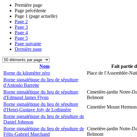
Première page
Page précédente
Page
1
(page actuelle)
Page
2
Page
3
Page
4
Page
5
Page suivante
Dernière page
Nom
Fait partie 
Borne du kilomètre zéro
Place de l'Assemblée-Nat
Borne signalétique du lieu de sépulture
d'Antonio Barrette
Borne signalétique du lieu de sépulture
Cimetière-jardin Notre-D
d'Edmund James Flynn
Belmont
Borne signalétique du lieu de sépulture
Cimetière Mount Hermon
d'Henri-Gustave Joly de Lotbinière
Borne signalétique du lieu de sépulture de
Daniel Johnson
Borne signalétique du lieu de sépulture de
Cimetière-jardin Notre-D
Félix-Gabriel Marchand
Belmont