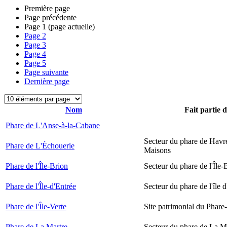
Première page
Page précédente
Page
1
(page actuelle)
Page
2
Page
3
Page
4
Page
5
Page suivante
Dernière page
Nom
Fait partie 
Phare de L'Anse-à-la-Cabane
Secteur du phare de Havr
Phare de L'Échouerie
Maisons
Phare de l'Île-Brion
Secteur du phare de l'Île-
Phare de l'Île-d'Entrée
Secteur du phare de l'île 
Phare de l'Île-Verte
Site patrimonial du Phare-
Phare de La Martre
Secteur du phare de La M