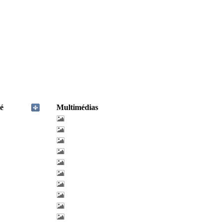
é
Multimédias