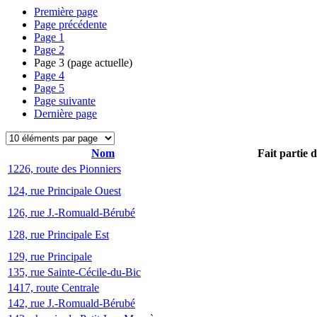
Première page
Page précédente
Page
1
Page
2
Page
3
(page actuelle)
Page
4
Page
5
Page suivante
Dernière page
Nom
Fait partie 
1226, route des Pionniers
124, rue Principale Ouest
126, rue J.-Romuald-Bérubé
128, rue Principale Est
129, rue Principale
135, rue Sainte-Cécile-du-Bic
1417, route Centrale
142, rue J.-Romuald-Bérubé