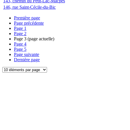
143, chemin du Petit-Lac-Macpès
146, rue Saint-Cécile-du-Bic
Première page
Page précédente
Page
1
Page
2
Page
3
(page actuelle)
Page
4
Page
5
Page suivante
Dernière page