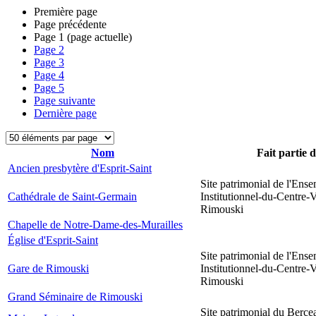
Première page
Page précédente
Page
1
(page actuelle)
Page
2
Page
3
Page
4
Page
5
Page suivante
Dernière page
Nom
Fait partie 
Ancien presbytère d'Esprit-Saint
Site patrimonial de l'Ens
Cathédrale de Saint-Germain
Institutionnel-du-Centre-V
Rimouski
Chapelle de Notre-Dame-des-Murailles
Église d'Esprit-Saint
Site patrimonial de l'Ens
Gare de Rimouski
Institutionnel-du-Centre-V
Rimouski
Grand Séminaire de Rimouski
Site patrimonial du Berce