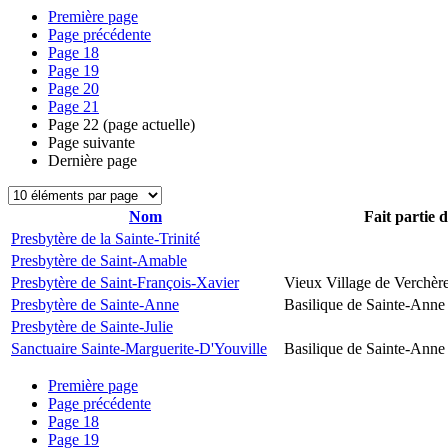
Première page
Page précédente
Page
18
Page
19
Page
20
Page
21
Page
22
(page actuelle)
Page suivante
Dernière page
Nom
Fait partie 
Presbytère de la Sainte-Trinité
Presbytère de Saint-Amable
Presbytère de Saint-François-Xavier
Vieux Village de Verchèr
Presbytère de Sainte-Anne
Basilique de Sainte-Anne
Presbytère de Sainte-Julie
Sanctuaire Sainte-Marguerite-D'Youville
Basilique de Sainte-Anne
Première page
Page précédente
Page
18
Page
19