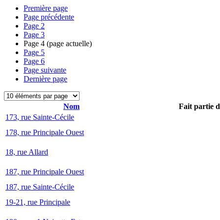
Première page
Page précédente
Page
2
Page
3
Page
4
(page actuelle)
Page
5
Page
6
Page suivante
Dernière page
Nom
Fait partie 
173, rue Sainte-Cécile
178, rue Principale Ouest
18, rue Allard
187, rue Principale Ouest
187, rue Sainte-Cécile
19-21, rue Principale