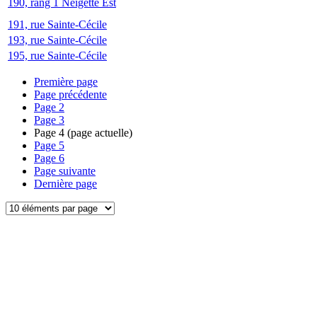
190, rang 1 Neigette Est
191, rue Sainte-Cécile
193, rue Sainte-Cécile
195, rue Sainte-Cécile
Première page
Page précédente
Page
2
Page
3
Page
4
(page actuelle)
Page
5
Page
6
Page suivante
Dernière page