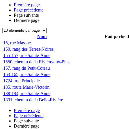
Première page
Page précédente
Page suivante
Dernière page
Nom
Fait partie 
15, rue Massue
150, rang des Terres-Noires
155-157, rue Sainte-Anne
1550, chemin de la Rivière-aux-Pins
157, rang du Petit-Coteau
163-165, rue Sainte-Anne
1724, rue Principale
185, route Marie-Victorin
188-194, rue Sainte-Anne
1891, chemin de la Belle-Rivière
Première page
Page précédente
Page suivante
Dernière page