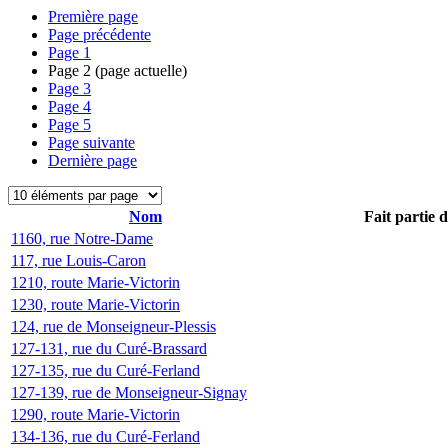
Première page
Page précédente
Page
1
Page
2
(page actuelle)
Page
3
Page
4
Page
5
Page suivante
Dernière page
Nom
Fait partie 
1160, rue Notre-Dame
117, rue Louis-Caron
1210, route Marie-Victorin
1230, route Marie-Victorin
124, rue de Monseigneur-Plessis
127-131, rue du Curé-Brassard
127-135, rue du Curé-Ferland
127-139, rue de Monseigneur-Signay
1290, route Marie-Victorin
134-136, rue du Curé-Ferland