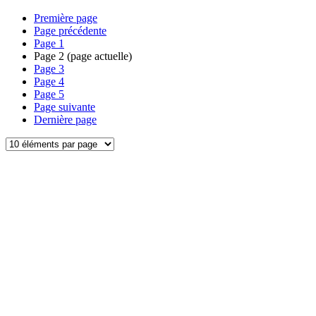
Première page
Page précédente
Page
1
Page
2
(page actuelle)
Page
3
Page
4
Page
5
Page suivante
Dernière page