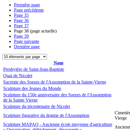
Première page
Page précédente
Page
35
Page
36
Page
37
Page
38
(page actuelle)
Page
39
Page suivante
Dernière page
Nom
Presbytère de Saint-Jean-Baptiste
Quai de Nicolet
Sacristie des Soeurs de l'Assomption de la Sainte-Vierge
Sculpture des Jeunes du Monde
Sculpture du 150e anniversaire des Soeurs de l'Assomption
de la Sainte Vierge
Sculpture du tricentenaire de Nicolet
Cimetièr
Sculpture figurative du dogme de l'Assomption
Vierge
Sculpture MAPAQ - Ancienne école moyenne d'agriculture
Ancienne
« Organisation, défrichement, découverte »