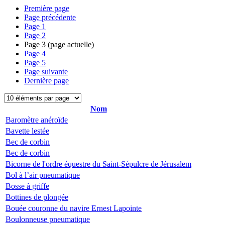
Première page
Page précédente
Page
1
Page
2
Page
3
(page actuelle)
Page
4
Page
5
Page suivante
Dernière page
Nom
Baromètre anéroïde
Bavette lestée
Bec de corbin
Bec de corbin
Bicorne de l'ordre équestre du Saint-Sépulcre de Jérusalem
Bol à l’air pneumatique
Bosse à griffe
Bottines de plongée
Bouée couronne du navire Ernest Lapointe
Boulonneuse pneumatique