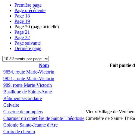
Première page
Page précédente
Page
18
Page
19
Page
20
(page actuelle)
Page
21
Page
22
Page suivante
Dernière page
Nom
Fait partie 
9654, route Marie-Victorin
9821, route Marie-Victorin
989, route Marie-Victorin
Basilique de Sainte-Anne
Bâtiment secondaire
Calvaire
Caserne de pompiers
Vieux Village de Verchèr
Charnier du cimetière de Sainte-Théodosie
Cimetière de Sainte-Théo
Colonie Sainte-Jeanne d'Arc
Croix de chemin