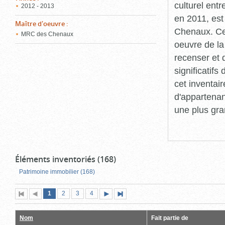
culturel ent
2012 - 2013
en 2011, est
Maître d'oeuvre
:
Chenaux. Cet
MRC des Chenaux
oeuvre de la 
recenser et 
significatif
cet inventair
d'appartenan
une plus gra
Éléments inventoriés (168)
Patrimoine immobilier (168)
Page
(page
Page
Page
Page
1
Première
2
Page
3
4
Page
Dernière
actuelle)
page
précédente
suivante
page
Nom
Fait partie de