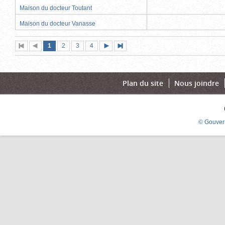
Maison du docteur Toutant
Maison du docteur Vanasse
Page
(page
Page
Page
Page
1
Première
2
Page
3
4
Page
Dernière
actuelle)
page
précédente
suivante
page
Plan du site
Nous joindre
© Gouver