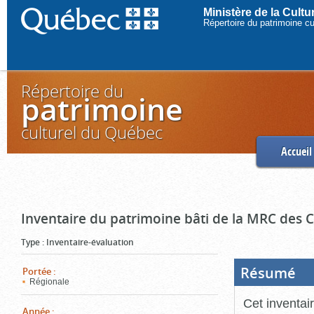
Ministère de la Cult
Répertoire du patrimoine c
Répertoire du
patrimoine
culturel du Québec
Accueil
Inventaire du patrimoine bâti de la MRC des
Type
:
Inventaire-évaluation
Résumé
(Boi
Portée
:
ouve
Régionale
cliq
pou
Cet inventai
ferm
Année
: