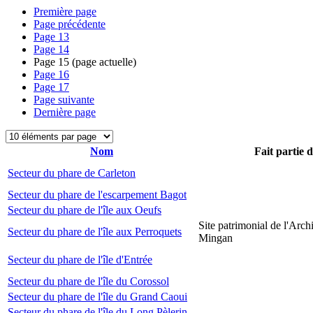
Première page
Page précédente
Page
13
Page
14
Page
15
(page actuelle)
Page
16
Page
17
Page suivante
Dernière page
Nom
Fait partie 
Secteur du phare de Carleton
Secteur du phare de l'escarpement Bagot
Secteur du phare de l'île aux Oeufs
Site patrimonial de l'Arch
Secteur du phare de l'île aux Perroquets
Mingan
Secteur du phare de l'île d'Entrée
Secteur du phare de l'île du Corossol
Secteur du phare de l'île du Grand Caoui
Secteur du phare de l'île du Long Pèlerin