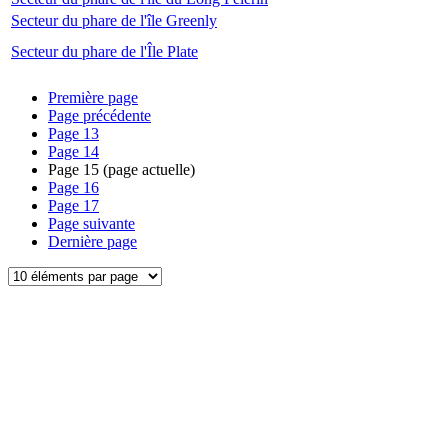
Secteur du phare de l'île Greenly
Secteur du phare de l'Île Plate
Première page
Page précédente
Page
13
Page
14
Page
15
(page actuelle)
Page
16
Page
17
Page suivante
Dernière page