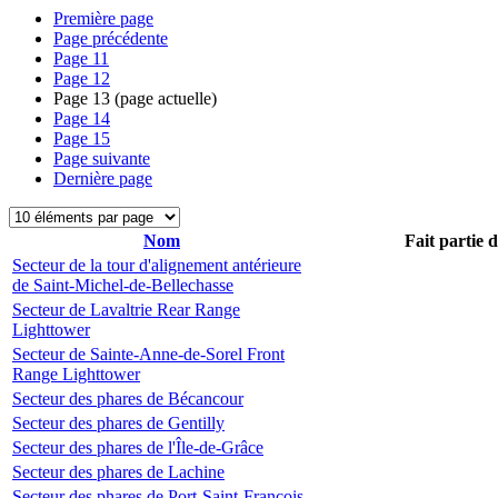
Première page
Page précédente
Page
11
Page
12
Page
13
(page actuelle)
Page
14
Page
15
Page suivante
Dernière page
Nom
Fait partie 
Secteur de la tour d'alignement antérieure
de Saint-Michel-de-Bellechasse
Secteur de Lavaltrie Rear Range
Lighttower
Secteur de Sainte-Anne-de-Sorel Front
Range Lighttower
Secteur des phares de Bécancour
Secteur des phares de Gentilly
Secteur des phares de l'Île-de-Grâce
Secteur des phares de Lachine
Secteur des phares de Port-Saint-François