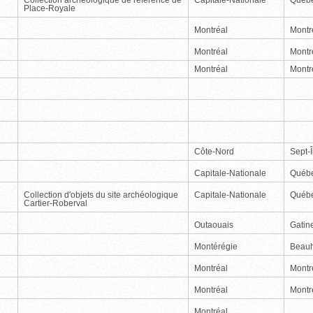
Place-Royale
Montréal
Montr
Montréal
Montr
Montréal
Montr
Côte-Nord
Sept-Î
Capitale-Nationale
Québ
Collection d'objets du site archéologique
Capitale-Nationale
Québ
Cartier-Roberval
Outaouais
Gatin
Montérégie
Beauh
Montréal
Montr
Montréal
Montr
Montréal