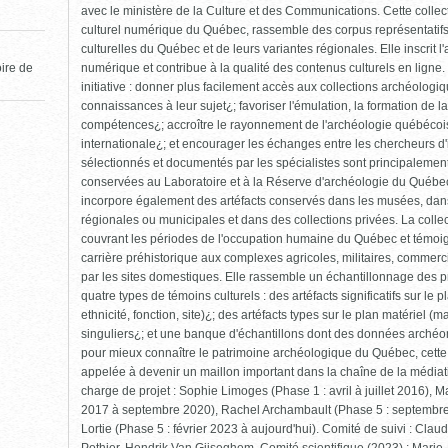
avec le ministère de la Culture et des Communications. Cette collec
culturel numérique du Québec, rassemble des corpus représentatif
culturelles du Québec et de leurs variantes régionales. Elle inscrit 
numérique et contribue à la qualité des contenus culturels en ligne. 
oire de
initiative : donner plus facilement accès aux collections archéolog
connaissances à leur sujet¿; favoriser l'émulation, la formation de 
compétences¿; accroître le rayonnement de l'archéologie québécoise
internationale¿; et encourager les échanges entre les chercheurs d'ic
sélectionnés et documentés par les spécialistes sont principalement 
conservées au Laboratoire et à la Réserve d'archéologie du Québec 
incorpore également des artéfacts conservés dans les musées, dans 
régionales ou municipales et dans des collections privées. La collect
couvrant les périodes de l'occupation humaine du Québec et témoigna
carrière préhistorique aux complexes agricoles, militaires, commerci
par les sites domestiques. Elle rassemble un échantillonnage des p
quatre types de témoins culturels : des artéfacts significatifs sur le 
ethnicité, fonction, site)¿; des artéfacts types sur le plan matériel (m
singuliers¿; et une banque d'échantillons dont des données archéomé
pour mieux connaître le patrimoine archéologique du Québec, cette
appelée à devenir un maillon important dans la chaîne de la médiati
charge de projet : Sophie Limoges (Phase 1 : avril à juillet 2016), 
2017 à septembre 2020), Rachel Archambault (Phase 5 : septembre
Lortie (Phase 5 : février 2023 à aujourd'hui). Comité de suivi : Clau