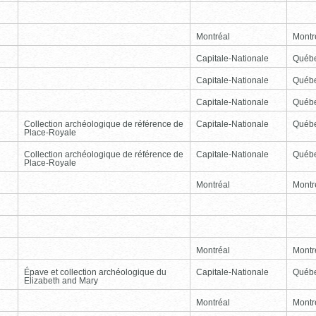
Montréal
Montr
Capitale-Nationale
Québ
Capitale-Nationale
Québ
Capitale-Nationale
Québ
Collection archéologique de référence de
Capitale-Nationale
Québ
Place-Royale
Collection archéologique de référence de
Capitale-Nationale
Québ
Place-Royale
Montréal
Montr
Montréal
Montr
Épave et collection archéologique du
Capitale-Nationale
Québ
Elizabeth and Mary
Montréal
Montr