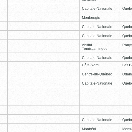
Capitale-Nationale
Québ
Montérégie
Capitale-Nationale
Québ
Capitale-Nationale
Québ
Abitibi-
Rouy
Témiscamingue
Capitale-Nationale
Québ
Côte-Nord
Les B
Centre-du-Québec
Odan
Capitale-Nationale
Québ
Capitale-Nationale
Québ
Montréal
Montr