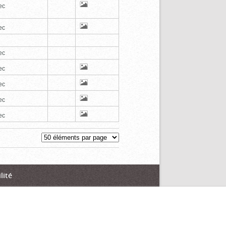
ec
ec
ec
ec
ec
ec
ec
lité