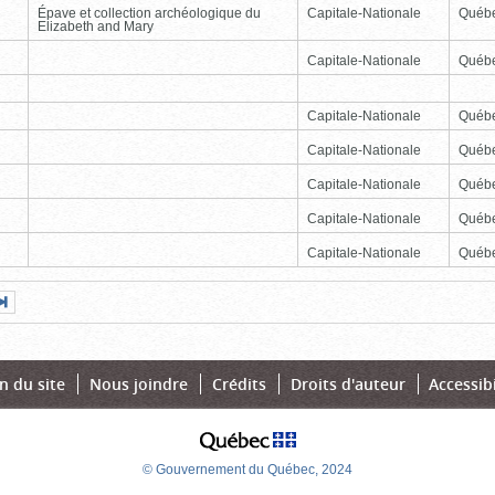
Épave et collection archéologique du
Capitale-Nationale
Québ
Elizabeth and Mary
Capitale-Nationale
Québ
Capitale-Nationale
Québ
Capitale-Nationale
Québ
Capitale-Nationale
Québ
Capitale-Nationale
Québ
Capitale-Nationale
Québ
Page
Dernière
nte
page
n du site
Nous joindre
Crédits
Droits d'auteur
Accessibi
© Gouvernement du Québec, 2024