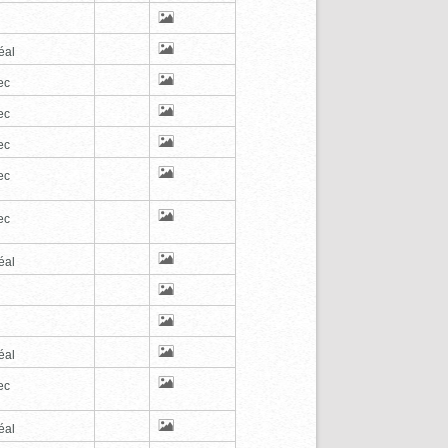
éal
ec
ec
ec
ec
ec
éal
éal
ec
éal