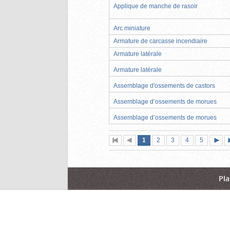
Applique de manche de rasoir
Arc miniature
Armature de carcasse incendiaire
Armature latérale
Armature latérale
Assemblage d'ossements de castors
Assemblage d’ossements de morues
Assemblage d’ossements de morues
Page
(page
Page
Page
Page
Page
1
Première
2
Page
3
4
5
actuelle)
page
précédente
suiva
Pla