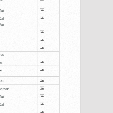
éal
éal
éal
les
ec
ec
eau
arnois
éal
éal