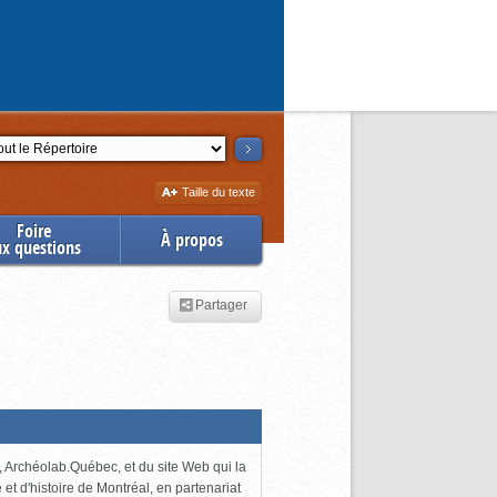
ction
Augmenter
Taille du texte
la
Foire
À propos
ux questions
Partager
 Archéolab.Québec, et du site Web qui la
e et d'histoire de Montréal, en partenariat