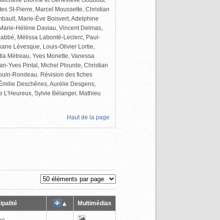
e-Michelle Dionne et Geneviève Godbout.
tes St-Pierre, Marcel Moussette, Christian
ambault, Marie-Ève Boisvert, Adelphine
Marie-Hélène Daviau, Vincent Delmas,
 Labbé, Mélissa Labonté-Leclerc, Paul-
ane Lévesque, Louis-Olivier Lortie,
itia Métreau, Yves Monette, Vanessa
an-Yves Pintal, Michel Plourde, Christian
ouin-Rondeau. Révision des fiches
, Émilie Deschênes, Aurélie Desgens,
e L'Heureux, Sylvie Bélanger, Mathieu
Haut de la page
ipalité
Multimédias
ec