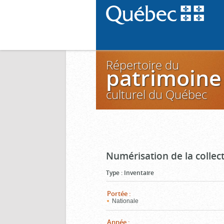
Répertoire du
patrimoine
culturel du Québec
Numérisation de la colle
Type
:
Inventaire
Portée
:
Nationale
Année
: