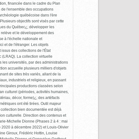
tion, financée dans le cadre du Plan
s de l'ensemble des occupations
l'archéologie québécoise dans l'ère
Plusieurs objectifs sont visés par cette
iques du Québec¿; développer les
la relève et le développement des
 à l'échelle nationale et
i et de l'étranger. Les objets
issus des collections de l'État
(LRAQ). La collection virtuelle
les universités, par des administrations
ion accueille plusieurs milliers d'objets
nt de sites très variés, allant de la
aux, industriels et religieux, en passant
rincipales productions classées selon
plan culturel (périodes, activités humaines,
atériau, décor, forme)¿; des artéfacts
triques ont été tirées. Outil majeur
 collection bien documentée est déjà
on culturelle. Direction des contenus et
Marie-Michelle Dionne (Phases 2 à 4 : mai
 2020 à décembre 2022) et Louis-Olivier
dine Giroux, Frédéric Hottin, Louise