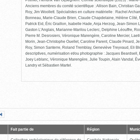
Pothier, Hendrik Van Gijseghem. Comité scientifique (2023) : Mari
Anciens membres du comité scientifique : Allison Bain, Christian Ga
Roy, Jim Woollett. Spécialistes en culture matérielle : Rachel Arch
Bonneau, Marie-Claude Brien, Claude Chapdelaine, Hélène Côté, 
Patrick Eid, Éric Graillon, Isabelle Hade, Anja Herzog, Jean-Simon
Gaston L'Anglais, Marianne-Marilou Leclerc, Delphine Léouffre, Rox
Pierre M. Desrosiers, Véronique Marengère, Caroline Mercier, Laet
Morin, Jean-Christophe Ouellet, Caroline Parent, Claude Pinard, Je
Roy, Simon Santerre, Roland Tremblay, Geneviève Treyvaud, Eli Bl
descriptives, numérisation et/ou photographie : Jacques Beardsell
Joey Leblanc, Véronique Marengère, Julie Toupin, Alain Vandal, Èv
Landry et Sébastien Martel.
Page
Dernière
nte
page
Fait partie de
Région
Munic
Collection archéologique de référence de
Capitale-Nationale
Québ