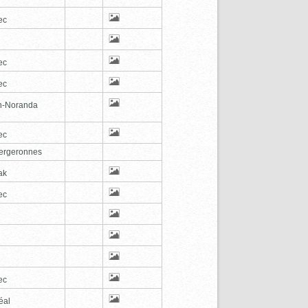
ec
ec
ec
n-Noranda
ec
ergeronnes
ak
ec
ec
éal