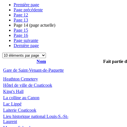
Première page
Page précédente
Page
12
Page
13
Page
14
(page actuelle)
Page
15
Page
16
Page suivante
Dernière page
Nom
Fait partie 
Gare de Saint-Venant-de-Paquette
Heathton Cemetery
Hôtel de ville de Coaticook
King's Hall
La colline au Canon
Lac Lippé
Laiterie Coaticook
Lieu historique national Louis-S.-St-
Laurent