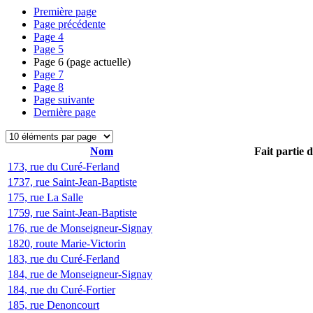
Première page
Page précédente
Page
4
Page
5
Page
6
(page actuelle)
Page
7
Page
8
Page suivante
Dernière page
Nom
Fait partie 
173, rue du Curé-Ferland
1737, rue Saint-Jean-Baptiste
175, rue La Salle
1759, rue Saint-Jean-Baptiste
176, rue de Monseigneur-Signay
1820, route Marie-Victorin
183, rue du Curé-Ferland
184, rue de Monseigneur-Signay
184, rue du Curé-Fortier
185, rue Denoncourt