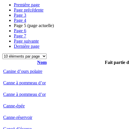
Première page
Page précédente
Page
3
Page
4
Page
5
(page actuelle)
Page
6
Page
7
Page suivante
Dernière page
Nom
Fait partie 
Canine d’ours polaire
Canne à pommeau d’or
Canne à pommeau d’or
Canne-épée
Canne-réservoir
Canoë d’écorce