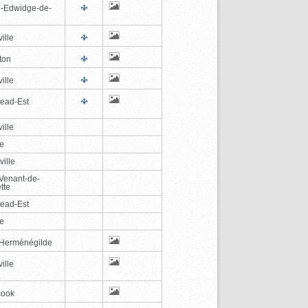
e-Edwidge-de-
n
ille
ton
ille
tead-Est
ille
le
ville
-Venant-de-
tte
tead-Est
le
-Herménégilde
ille
cook