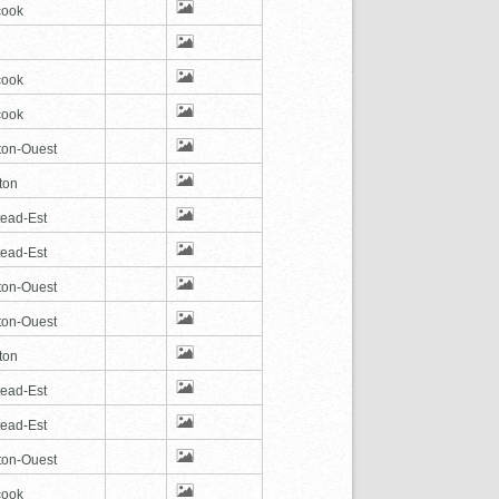
cook
cook
cook
ton-Ouest
ton
tead-Est
tead-Est
ton-Ouest
ton-Ouest
ton
tead-Est
tead-Est
ton-Ouest
cook