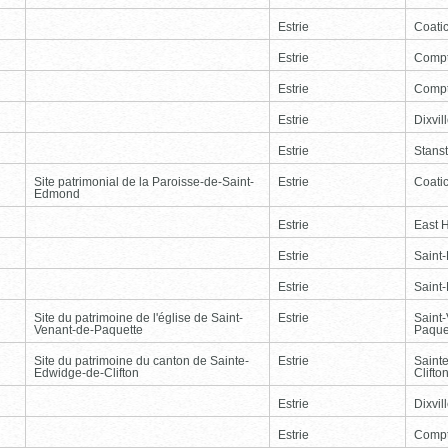
Estrie
Coati
Estrie
Comp
Estrie
Comp
Estrie
Dixvil
Estrie
Stans
Site patrimonial de la Paroisse-de-Saint-
Estrie
Coati
Edmond
Estrie
East 
Estrie
Saint
Estrie
Saint
Site du patrimoine de l'église de Saint-
Estrie
Saint
Venant-de-Paquette
Paque
Site du patrimoine du canton de Sainte-
Estrie
Saint
Edwidge-de-Clifton
Clifto
Estrie
Dixvil
Estrie
Comp