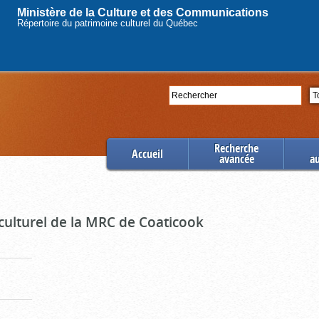
Ministère de la Culture et des Communications
Répertoire du patrimoine culturel du Québec
Rechercher
Se
Recherche
Accueil
avancée
a
culturel de la MRC de Coaticook