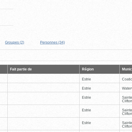
Groupes (2)
Personnes (34)
Page
Dernière
Fait partie de
Région
Munici
Estrie
Coati
Estrie
Waterv
Estrie
Saint
Clifto
Estrie
Saint
Clifto
Estrie
Saint
Clifto