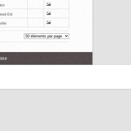
ton
tead-Est
ville
lité