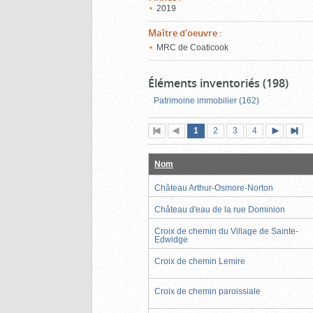
2019
Maître d'oeuvre
:
MRC de Coaticook
Éléments inventoriés (198)
Patrimoine immobilier (162)
Page
(page
Page
Page
Page
1
Première
2
Page
3
4
actuelle)
page
précédente
suivante
page
Nom
Château Arthur-Osmore-Norton
Château d'eau de la rue Dominion
Croix de chemin du Village de Sainte-
Edwidge
Croix de chemin Lemire
Croix de chemin paroissiale