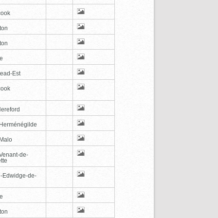
cook
ton
ton
le
tead-Est
cook
Hereford
-Herménégilde
-Malo
-Venant-de-
tte
e-Edwidge-de-
n
le
ton