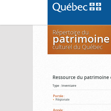
Répertoire du
patrimoine
culturel du Québec
Ressource du patrimoine 
Type
:
Inventaire
Portée
:
Régionale
Année
: