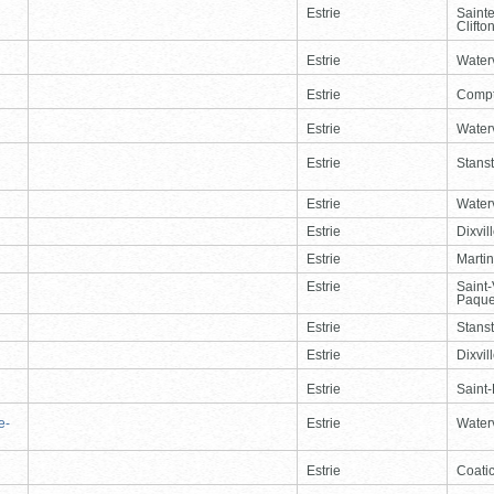
Estrie
Saint
Clifto
Estrie
Waterv
Estrie
Comp
Estrie
Waterv
Estrie
Stans
Estrie
Waterv
Estrie
Dixvil
Estrie
Martin
Estrie
Saint
Paque
Estrie
Stans
Estrie
Dixvil
Estrie
Saint
e-
Estrie
Waterv
Estrie
Coati