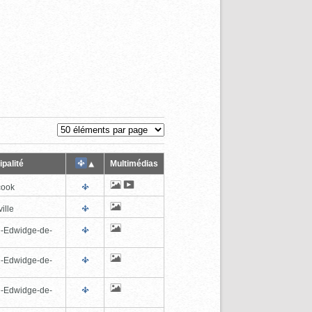
palité
Multimédias
cook
ille
e-Edwidge-de-
n
e-Edwidge-de-
n
e-Edwidge-de-
n