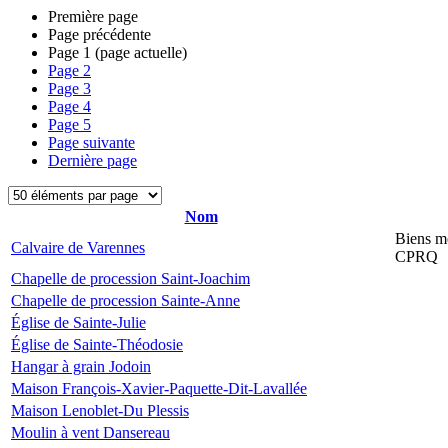
Première page
Page précédente
Page
1
(page actuelle)
Page
2
Page
3
Page
4
Page
5
Page suivante
Dernière page
Nom
Biens mo
Calvaire de Varennes
CPRQ
Chapelle de procession Saint-Joachim
Chapelle de procession Sainte-Anne
Église de Sainte-Julie
Église de Sainte-Théodosie
Hangar à grain Jodoin
Maison François-Xavier-Paquette-Dit-Lavallée
Maison Lenoblet-Du Plessis
Moulin à vent Dansereau