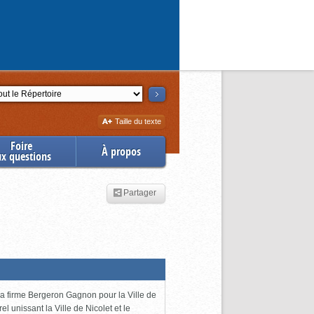
ction
Augmenter
Taille du texte
la
Foire
À propos
ux questions
Partager
 la firme Bergeron Gagnon pour la Ville de
l unissant la Ville de Nicolet et le