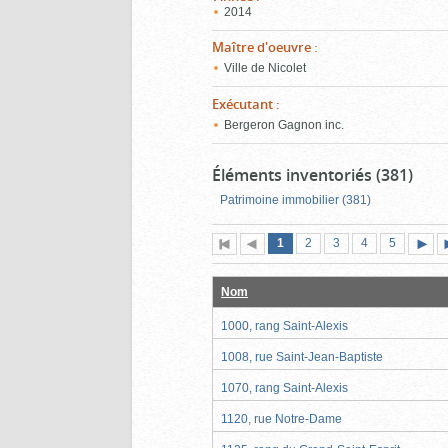
2014
Maître d'oeuvre
:
Ville de Nicolet
Exécutant
:
Bergeron Gagnon inc.
Éléments inventoriés (381)
Patrimoine immobilier (381)
Page
(page
Page
Page
Page
Page
1
Première
2
Page
3
4
5
actuelle)
page
précédente
suiva
Nom
1000, rang Saint-Alexis
1008, rue Saint-Jean-Baptiste
1070, rang Saint-Alexis
1120, rue Notre-Dame