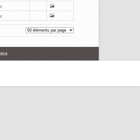
t
t
lité