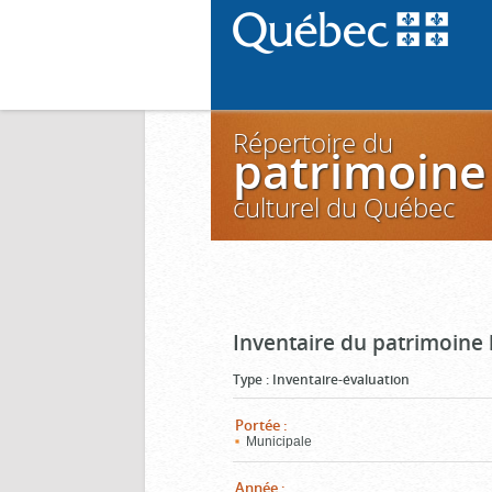
Répertoire du
patrimoine
culturel du Québec
Inventaire du patrimoine 
Type
:
Inventaire-évaluation
Portée
:
Municipale
Année
: