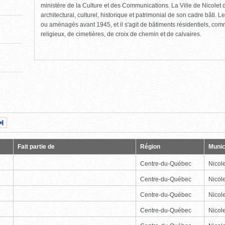
ministère de la Culture et des Communications. La Ville de Nicolet d
architectural, culturel, historique et patrimonial de son cadre bâti. Le
ou aménagés avant 1945, et il s'agit de bâtiments résidentiels, comme
religieux, de cimetières, de croix de chemin et de calvaires.
Page
Dernière
nte
page
Fait partie de
Région
Munic
Centre-du-Québec
Nicole
Centre-du-Québec
Nicole
Centre-du-Québec
Nicole
Centre-du-Québec
Nicole