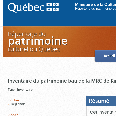
Ministère de la Cult
Répertoire du patrimoine c
Répertoire du
patrimoine
culturel du Québec
Accueil
Inventaire du patrimoine bâti de la MRC de R
Type
:
Inventaire
Résumé
(Boi
Portée
:
ouve
Régionale
cliq
pou
Cet inventai
ferm
Année
: