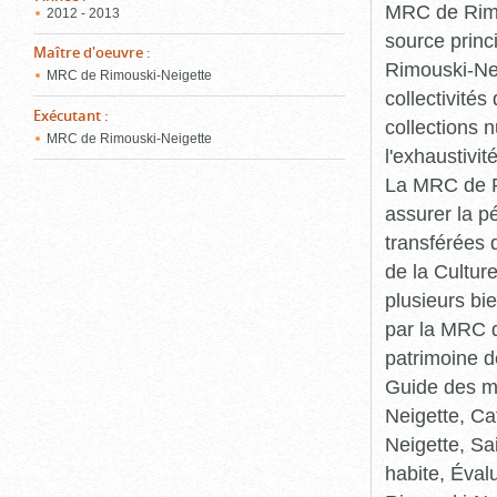
MRC de Rimou
2012 - 2013
source princ
Maître d'oeuvre
:
Rimouski-Nei
MRC de Rimouski-Neigette
collectivité
Exécutant
:
collections 
MRC de Rimouski-Neigette
l'exhaustivit
La MRC de Ri
assurer la p
transférées 
de la Cultur
plusieurs bi
par la MRC d
patrimoine d
Guide des ma
Neigette, C
Neigette, Sa
habite, Éval