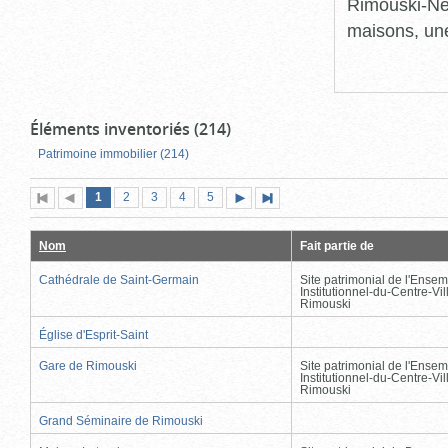
Rimouski-Nei
maisons, une
Éléments inventoriés (214)
Patrimoine immobilier (214)
Page
(page
Page
Page
Page
Page
1
Première
2
Page
3
4
5
Page
Dernière
actuelle)
page
précédente
suivante
page
Nom
Fait partie de
Cathédrale de Saint-Germain
Site patrimonial de l'Ensem
Institutionnel-du-Centre-Vil
Rimouski
Église d'Esprit-Saint
Gare de Rimouski
Site patrimonial de l'Ensem
Institutionnel-du-Centre-Vil
Rimouski
Grand Séminaire de Rimouski