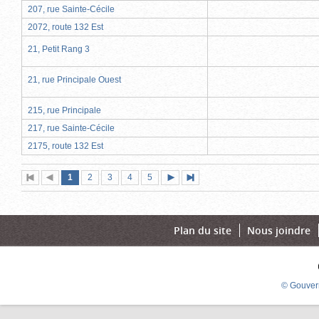
207, rue Sainte-Cécile
2072, route 132 Est
21, Petit Rang 3
21, rue Principale Ouest
215, rue Principale
217, rue Sainte-Cécile
2175, route 132 Est
Page
(page
Page
Page
Page
Page
1
Première
2
Page
3
4
5
Page
Dernière
actuelle)
page
précédente
suivante
page
Plan du site
Nous joindre
© Gouver