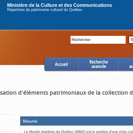
Ministère de la Culture et des Communications
Répertoire du patrimoine culturel du Québec
Rechercher
Se
Recherche
Accueil
avancée
a
ation d'éléments patrimoniaux de la collection
(Boite
Résumé
ouverte,
cliquer
Le Musée maritime du Québec (MMQ) est le gardien d'une riche col