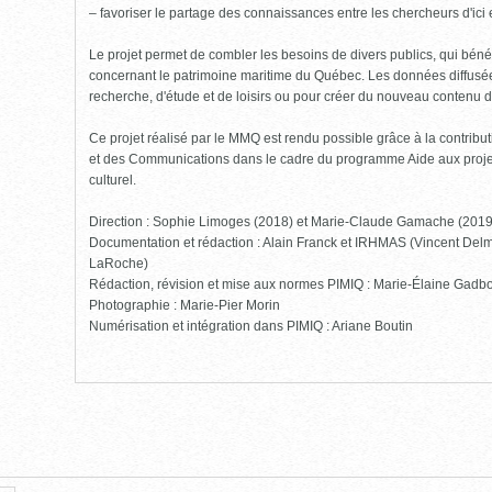
– favoriser le partage des connaissances entre les chercheurs d'ici et
Le projet permet de combler les besoins de divers publics, qui bénéf
concernant le patrimoine maritime du Québec. Les données diffusées
recherche, d'étude et de loisirs ou pour créer du nouveau contenu 
Ce projet réalisé par le MMQ est rendu possible grâce à la contribut
et des Communications dans le cadre du programme Aide aux projet
culturel.
Direction : Sophie Limoges (2018) et Marie-Claude Gamache (201
Documentation et rédaction : Alain Franck et IRHMAS (Vincent Delm
LaRoche)
Rédaction, révision et mise aux normes PIMIQ : Marie-Élaine Gadbo
Photographie : Marie-Pier Morin
Numérisation et intégration dans PIMIQ : Ariane Boutin