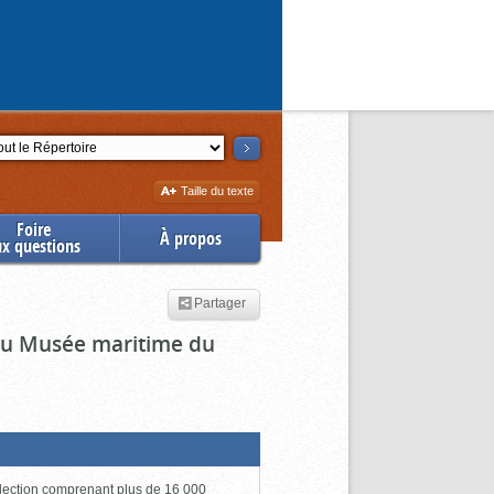
ction
Augmenter
Taille du texte
la
Foire
À propos
ux questions
Partager
 du Musée maritime du
lection comprenant plus de 16 000