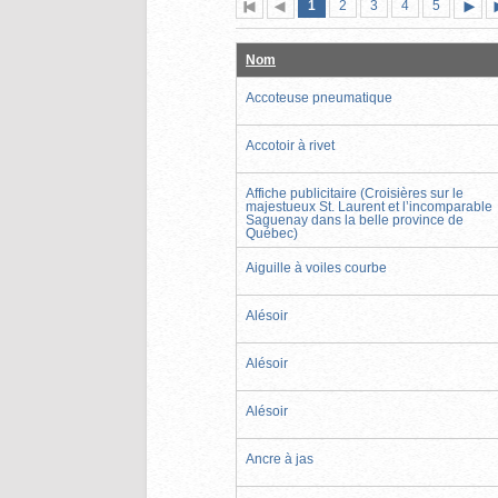
Page
(page
Page
Page
Page
Page
1
Première
2
Page
3
4
5
actuelle)
page
précédente
suiva
Nom
Accoteuse pneumatique
Accotoir à rivet
Affiche publicitaire (Croisières sur le
majestueux St. Laurent et l’incomparable
Saguenay dans la belle province de
Québec)
Aiguille à voiles courbe
Alésoir
Alésoir
Alésoir
Ancre à jas