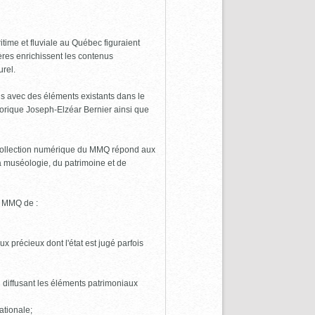
time et fluviale au Québec figuraient
res enrichissent les contenus
urel.
ens avec des éléments existants dans le
torique Joseph-Elzéar Bernier ainsi que
a collection numérique du MMQ répond aux
la muséologie, du patrimoine et de
u MMQ de :
x précieux dont l'état est jugé parfois
 diffusant les éléments patrimoniaux
ationale;