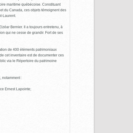
toire maritime québécoise. Constituant
c et du Canada, ces objets témoignent des
nt-Laurent.
ar Bernier. Il a toujours entretenu, à
ion qui ne cesse de grandir. Fort de ses
ation de 400 éléments patrimoniaux
if de cet inventaire est de documenter ces
blic via le Répertoire du patrimoine
t, notamment :
lace Ernest Lapointe;