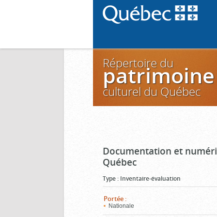
Répertoire du
patrimoine
culturel du Québec
Documentation et numéris
Québec
Type
:
Inventaire-évaluation
Portée
:
Nationale