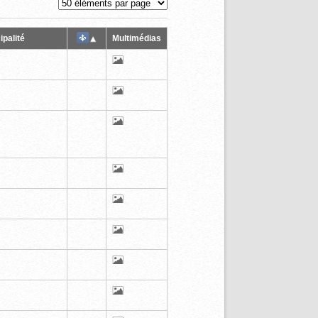
ipalité
Multimédias