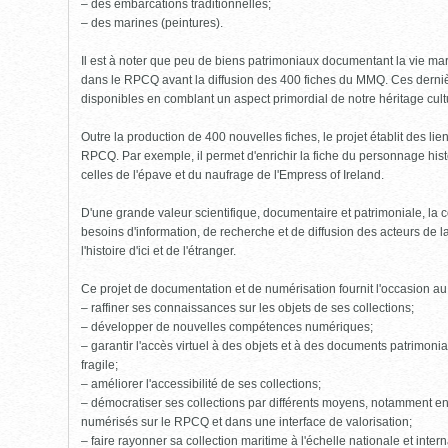
– des embarcations traditionnelles;
– des marines (peintures).
Il est à noter que peu de biens patrimoniaux documentant la vie mari
dans le RPCQ avant la diffusion des 400 fiches du MMQ. Ces derniè
disponibles en comblant un aspect primordial de notre héritage cult
Outre la production de 400 nouvelles fiches, le projet établit des li
RPCQ. Par exemple, il permet d'enrichir la fiche du personnage his
celles de l'épave et du naufrage de l'Empress of Ireland.
D'une grande valeur scientifique, documentaire et patrimoniale, l
besoins d'information, de recherche et de diffusion des acteurs de 
l'histoire d'ici et de l'étranger.
Ce projet de documentation et de numérisation fournit l'occasion a
– raffiner ses connaissances sur les objets de ses collections;
– développer de nouvelles compétences numériques;
– garantir l'accès virtuel à des objets et à des documents patrimoniau
fragile;
– améliorer l'accessibilité de ses collections;
– démocratiser ses collections par différents moyens, notamment en
numérisés sur le RPCQ et dans une interface de valorisation;
– faire rayonner sa collection maritime à l'échelle nationale et intern