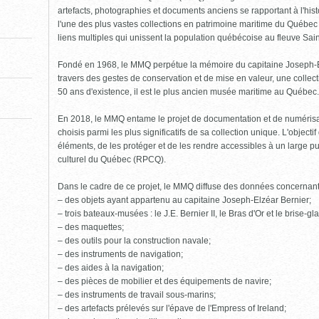
pour
fermer)
artefacts, photographies et documents anciens se rapportant à l'his
l'une des plus vastes collections en patrimoine maritime du Québe
liens multiples qui unissent la population québécoise au fleuve Sai
Fondé en 1968, le MMQ perpétue la mémoire du capitaine Joseph-Elzé
travers des gestes de conservation et de mise en valeur, une collect
50 ans d'existence, il est le plus ancien musée maritime au Québec.
En 2018, le MMQ entame le projet de documentation et de numéris
choisis parmi les plus significatifs de sa collection unique. L'object
éléments, de les protéger et de les rendre accessibles à un large pu
culturel du Québec (RPCQ).
Dans le cadre de ce projet, le MMQ diffuse des données concernan
– des objets ayant appartenu au capitaine Joseph-Elzéar Bernier;
– trois bateaux-musées : le J.E. Bernier II, le Bras d'Or et le brise-g
– des maquettes;
– des outils pour la construction navale;
– des instruments de navigation;
– des aides à la navigation;
– des pièces de mobilier et des équipements de navire;
– des instruments de travail sous-marins;
– des artefacts prélevés sur l'épave de l'Empress of Ireland;