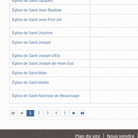
Église de Saint-Jacques
Église de Saint-Jean-Baptiste
Église de Saint-Jean-Port-Joli
Église de Saint-Joachim
Église de Saint-Joseph
Église de Saint-Joseph-d'Ely
Église de Saint-Joseph-de-Ham-Sud
Église de Saint-Malo
Église de Saint-Martin
Église de Saint-Narcisse-de-Beaurivage
Page
(page
Page
Page
Page
Page
1
Première
2
Page
3
4
5
Page
Dernière
actuelle)
page
précédente
suivante
page
Plan du site
Nous joindre