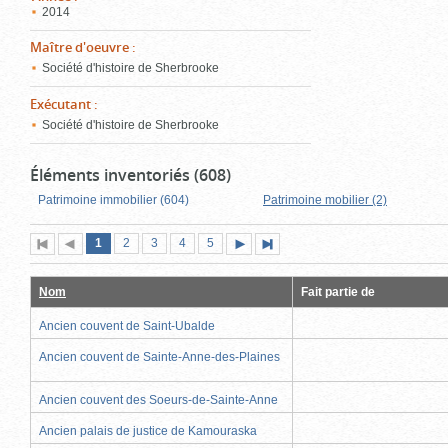
2014
Maître d'oeuvre
:
Société d'histoire de Sherbrooke
Exécutant
:
Société d'histoire de Sherbrooke
Éléments inventoriés (608)
Patrimoine immobilier (604)
Patrimoine mobilier (2)
Page
(page
Page
Page
Page
Page
1
Première
2
Page
3
4
5
Page
Dernière
actuelle)
page
précédente
suivante
page
Nom
Fait partie de
Ancien couvent de Saint-Ubalde
Ancien couvent de Sainte-Anne-des-Plaines
Ancien couvent des Soeurs-de-Sainte-Anne
Ancien palais de justice de Kamouraska