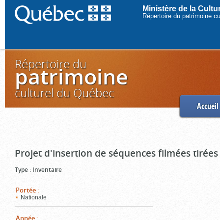
Ministère de la Cult
Répertoire du patrimoine c
Répertoire du
patrimoine
culturel du Québec
Accueil
Projet d'insertion de séquences filmées tirées
Type
:
Inventaire
Portée
:
Nationale
Année
: