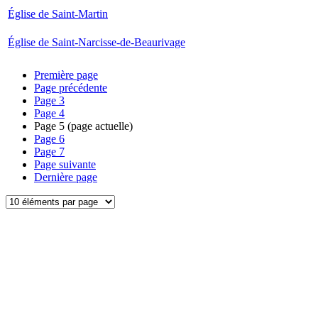
Église de Saint-Martin
Église de Saint-Narcisse-de-Beaurivage
Première page
Page précédente
Page
3
Page
4
Page
5
(page actuelle)
Page
6
Page
7
Page suivante
Dernière page