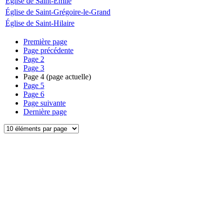
Église de Saint-Émile
Église de Saint-Grégoire-le-Grand
Église de Saint-Hilaire
Première page
Page précédente
Page
2
Page
3
Page
4
(page actuelle)
Page
5
Page
6
Page suivante
Dernière page