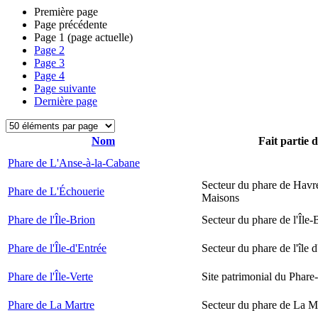
Première page
Page précédente
Page
1
(page actuelle)
Page
2
Page
3
Page
4
Page suivante
Dernière page
Nom
Fait partie 
Phare de L'Anse-à-la-Cabane
Secteur du phare de Havr
Phare de L'Échouerie
Maisons
Phare de l'Île-Brion
Secteur du phare de l'Île-
Phare de l'Île-d'Entrée
Secteur du phare de l'île 
Phare de l'Île-Verte
Site patrimonial du Phare-
Phare de La Martre
Secteur du phare de La M