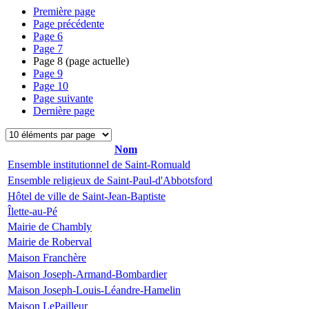
Première page
Page précédente
Page
6
Page
7
Page
8
(page actuelle)
Page
9
Page
10
Page suivante
Dernière page
Nom
Ensemble institutionnel de Saint-Romuald
Ensemble religieux de Saint-Paul-d'Abbotsford
Hôtel de ville de Saint-Jean-Baptiste
Îlette-au-Pé
Mairie de Chambly
Mairie de Roberval
Maison Franchère
Maison Joseph-Armand-Bombardier
Maison Joseph-Louis-Léandre-Hamelin
Maison LePailleur