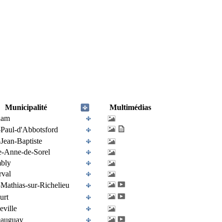
Municipalité
Multimédias
ham
-Paul-d'Abbotsford
-Jean-Baptiste
e-Anne-de-Sorel
bly
rval
-Mathias-sur-Richelieu
urt
eville
eauguay