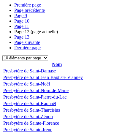
Première page
Page précédente
Page
9
Page
10
Page
11
Page
12
(page actuelle)
Page
13
Page suivante
Dernière page
Nom
Presbytère de Saint-Damase
Presbytère de Saint-Jean-Baptiste-Vianney
Presbytère de Saint-Noël
Presbytère de Saint-Nom-de-Marie
Presbytère de Saint-Pierre-du-Lac
Presbytère de Saint-Raphaël
Presbytère de Saint-Tharcisius
Presbytère de Saint-Zénon
Presbytère de Sainte-Florence
Presbytère de Sainte-Irène