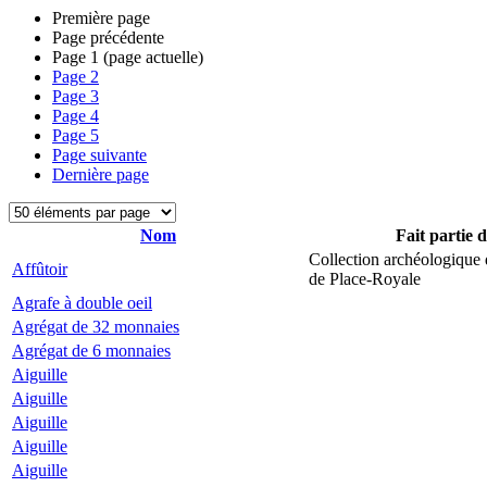
Première page
Page précédente
Page
1
(page actuelle)
Page
2
Page
3
Page
4
Page
5
Page suivante
Dernière page
Nom
Fait partie 
Collection archéologique 
Affûtoir
de Place-Royale
Agrafe à double oeil
Agrégat de 32 monnaies
Agrégat de 6 monnaies
Aiguille
Aiguille
Aiguille
Aiguille
Aiguille