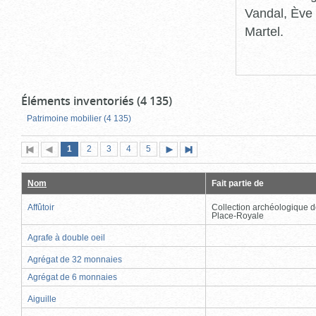
Vandal, Ève 
Martel.
Éléments inventoriés (4 135)
Patrimoine mobilier (4 135)
Page
(page
Page
Page
Page
Page
1
Première
2
Page
3
4
5
Page
Dernière
actuelle)
page
précédente
suivante
page
Nom
Fait partie de
Affûtoir
Collection archéologique d
Place-Royale
Agrafe à double oeil
Agrégat de 32 monnaies
Agrégat de 6 monnaies
Aiguille