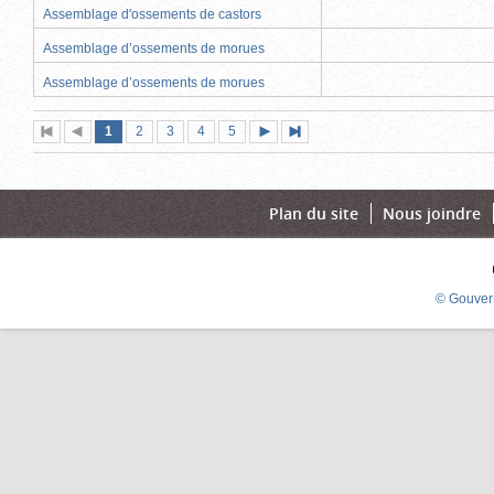
Assemblage d'ossements de castors
Assemblage d’ossements de morues
Assemblage d’ossements de morues
Page
(page
Page
Page
Page
Page
1
Première
2
Page
3
4
5
Page
Dernière
actuelle)
page
précédente
suivante
page
Plan du site
Nous joindre
© Gouver