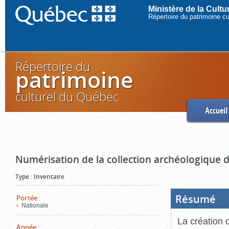
Ministère de la Cult
Répertoire du patrimoine c
Répertoire du
patrimoine
culturel du Québec
Accueil
Numérisation de la collection archéologique 
Type
:
Inventaire
Résumé
(Boi
Portée
:
ouve
Nationale
cliq
pou
La création 
ferm
Année
: