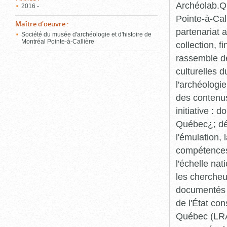
Archéolab.Qu
2016 -
Pointe-à-Call
Maître d'oeuvre
:
partenariat 
Société du musée d'archéologie et d'histoire de
Montréal Pointe-à-Callière
collection, 
rassemble de
culturelles d
l'archéologi
des contenus 
initiative :
Québec¿; dév
l'émulation,
compétences¿
l'échelle na
les chercheur
documentés p
de l'État co
Québec (LRAQ