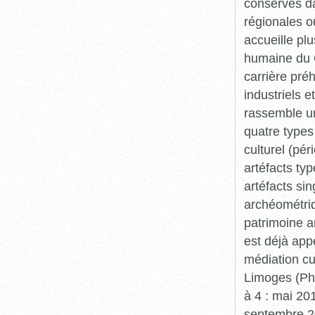
conservés da
régionales o
accueille plu
humaine du Q
carrière pré
industriels e
rassemble un
quatre types 
culturel (pér
artéfacts ty
artéfacts si
archéométriq
patrimoine a
est déjà app
médiation cu
Limoges (Pha
à 4 : mai 20
septembre 20