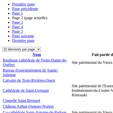
Première page
Page précédente
Page
1
Page
2
(page actuelle)
Page
3
Page
4
Page
5
Page suivante
Dernière page
Nom
Fait partie 
Basilique-cathédrale de Notre-Dame-de-
Site patrimonial du Vieu
Québec
Bureau d'enregistrement de Sainte-
Julienne
Calvaire de Trois-Rivières-Ouest
Site patrimonial de l'Ens
Cathédrale de Saint-Germain
Institutionnel-du-Centre-V
Rimouski
Chapelle Saint-Bernard
Château Arthur-Osmore-Norton
Co-cathédrale Saint-Antoine-de-Padoue
Site patrimonial du Vieu