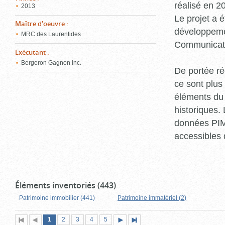
réalisé en 
2013
Le projet a 
Maître d'oeuvre
:
développemen
MRC des Laurentides
Communicati
Exécutant
:
Bergeron Gagnon inc.
De portée rég
ce sont plus
éléments du 
historiques.
données PIMI
accessibles 
Éléments inventoriés (443)
Patrimoine immobilier (441)
Patrimoine immatériel (2)
Page
(page
Page
Page
Page
Page
1
Première
2
Page
3
4
5
Page
Dernière