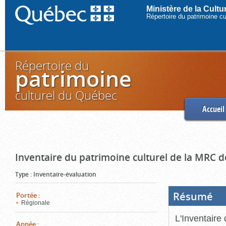
Ministère de la Cult
Répertoire du patrimoine c
Répertoire du
patrimoine
culturel du Québec
Accueil
Inventaire du patrimoine culturel de la MRC d
Type
:
Inventaire-évaluation
Résumé
(Boi
Portée
:
ouve
Régionale
cliq
pou
L'Inventaire
ferm
Année
: