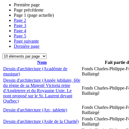
Première page
Page précédente
Page
1
(page actuelle)
Page
2
Page
3
Page
4
Page
5
Page suivante
Dernière page
Nom
Fait partie 
Dessin d'architecture (Académie de
Fonds Charles-Philippe-F
musique)
Baillairgé
Dessin d'architecture (Année jubilaire, 60e
du règne de sa Majesté Victoria reine
Fonds Charles-Philippe-F
d'Angleterre et du Royaume Unie. Le
Baillairgé
pont proposé sur le St. Laurent devant
Québec)
Fonds Charles-Philippe-F
Dessin d'architecture (Arc, tablette)
Baillairgé
Fonds Charles-Philippe-F
Dessin d'architecture (Asile de la Charité)
Baillairgé