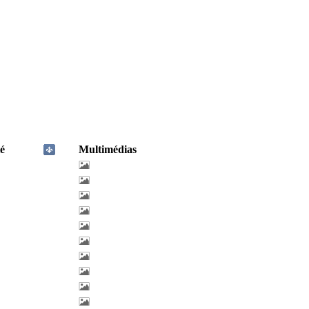
é
Multimédias