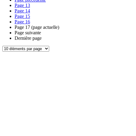
Page
13
Page
14
Page
15
Page
16
Page
17
(page actuelle)
Page suivante
Dernière page