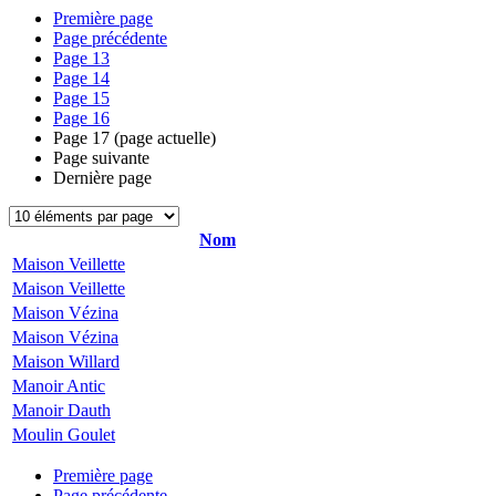
Première page
Page précédente
Page
13
Page
14
Page
15
Page
16
Page
17
(page actuelle)
Page suivante
Dernière page
Nom
Maison Veillette
Maison Veillette
Maison Vézina
Maison Vézina
Maison Willard
Manoir Antic
Manoir Dauth
Moulin Goulet
Première page
Page précédente