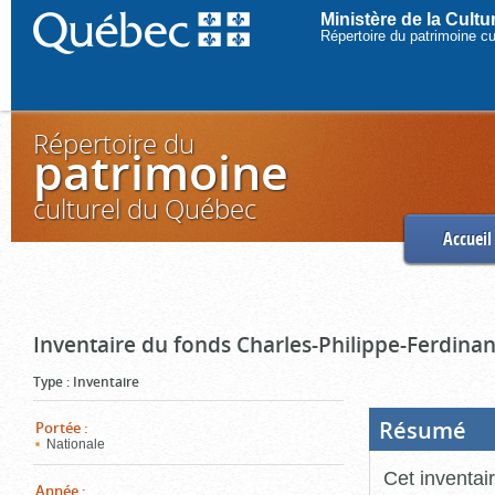
Ministère de la Cult
Répertoire du patrimoine c
Répertoire du
patrimoine
culturel du Québec
Accueil
Inventaire du fonds Charles-Philippe-Ferdinan
Type
:
Inventaire
Résumé
(Boi
Portée
:
ouve
Nationale
cliq
pou
Cet inventai
ferm
Année
: