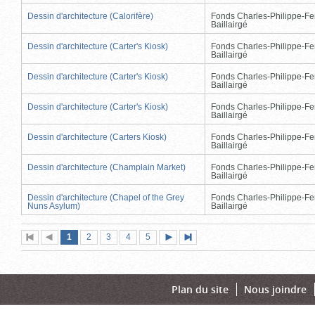
Dessin d'architecture (Calorifère)
Fonds Charles-Philippe-Fe
Baillairgé
Dessin d'architecture (Carter's Kiosk)
Fonds Charles-Philippe-Fe
Baillairgé
Dessin d'architecture (Carter's Kiosk)
Fonds Charles-Philippe-Fe
Baillairgé
Dessin d'architecture (Carter's Kiosk)
Fonds Charles-Philippe-Fe
Baillairgé
Dessin d'architecture (Carters Kiosk)
Fonds Charles-Philippe-Fe
Baillairgé
Dessin d'architecture (Champlain Market)
Fonds Charles-Philippe-Fe
Baillairgé
Dessin d'architecture (Chapel of the Grey
Fonds Charles-Philippe-Fe
Nuns Asylum)
Baillairgé
Page
(page
Page
Page
Page
Page
1
Première
2
Page
3
4
5
Page
Dernière
actuelle)
page
précédente
suivante
page
Plan du site
Nous joindre