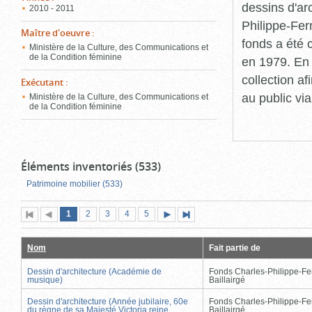
dessins d'ar
2010 - 2011
Philippe-Fer
Maître d'oeuvre
:
fonds a été c
Ministère de la Culture, des Communications et
de la Condition féminine
en 1979. En 
collection a
Exécutant
:
au public vi
Ministère de la Culture, des Communications et
de la Condition féminine
Éléments inventoriés (533)
Patrimoine mobilier (533)
Page
(page
Page
Page
Page
Page
1
Première
2
Page
3
4
5
Page
Dernière
actuelle)
page
précédente
suivante
page
Nom
Fait partie de
Dessin d'architecture (Académie de
Fonds Charles-Philippe-Fe
musique)
Baillairgé
Dessin d'architecture (Année jubilaire, 60e
Fonds Charles-Philippe-Fe
du règne de sa Majesté Victoria reine
Baillairgé