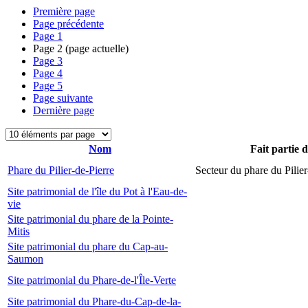
Première page
Page précédente
Page
1
Page
2
(page actuelle)
Page
3
Page
4
Page
5
Page suivante
Dernière page
Nom
Fait partie 
Phare du Pilier-de-Pierre
Secteur du phare du Pilier
Site patrimonial de l'île du Pot à l'Eau-de-
vie
Site patrimonial du phare de la Pointe-
Mitis
Site patrimonial du phare du Cap-au-
Saumon
Site patrimonial du Phare-de-l'Île-Verte
Site patrimonial du Phare-du-Cap-de-la-