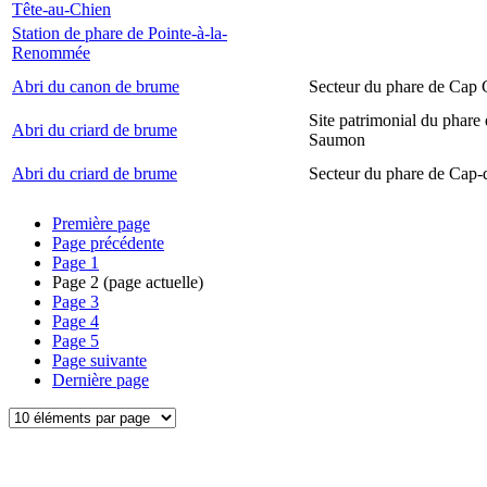
Tête-au-Chien
Station de phare de Pointe-à-la-
Renommée
Abri du canon de brume
Secteur du phare de Cap
Site patrimonial du phare
Abri du criard de brume
Saumon
Abri du criard de brume
Secteur du phare de Cap-
Première page
Page précédente
Page
1
Page
2
(page actuelle)
Page
3
Page
4
Page
5
Page suivante
Dernière page